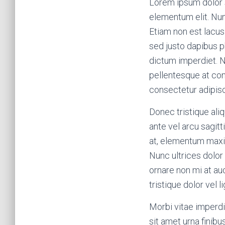
Lorem ipsum dolor 
elementum elit. Nun
Etiam non est lacus.
sed justo dapibus p
dictum imperdiet. Nu
pellentesque at co
consectetur adipisci
Donec tristique ali
ante vel arcu sagitt
at, elementum maxim
Nunc ultrices dolor 
ornare non mi at au
tristique dolor vel l
Morbi vitae imperdie
sit amet urna finib