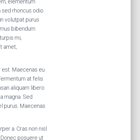
 sem, elementum
m sed rhoncus odio.
oin volutpat purus
ivamus bibendum
turpis mi,
t amet,
or est. Maecenas eu
 fermentum at felis
san aliquam libero.
tra magna. Sed
vel purus. Maecenas
rper a. Cras non nisl
a. Donec posuere ut