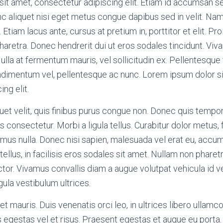
sit amet, consectetur adipiscing elit. Etiam id accumsan
c aliquet nisi eget metus congue dapibus sed in velit. Na
 Etiam lacus ante, cursus at pretium in, porttitor et elit. Pr
haretra. Donec hendrerit dui ut eros sodales tincidunt. V
lla at fermentum mauris, vel sollicitudin ex. Pellentesque 
ndimentum vel, pellentesque ac nunc. Lorem ipsum dolor si
ng elit.
quet velit, quis finibus purus congue non. Donec quis temp
is consectetur. Morbi a ligula tellus. Curabitur dolor metus,
us nulla. Donec nisi sapien, malesuada vel erat eu, accum
tellus, in facilisis eros sodales sit amet. Nullam non phare
ctor. Vivamus convallis diam a augue volutpat vehicula id 
igula vestibulum ultrices.
t mauris. Duis venenatis orci leo, in ultrices libero ullamco
us egestas vel et risus. Praesent egestas et augue eu port