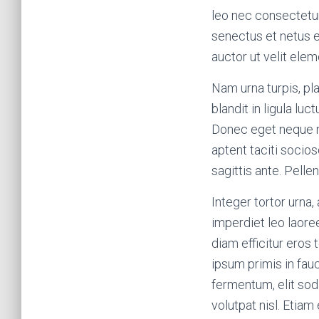
leo nec consectetur.
senectus et netus e
auctor ut velit ele
Nam urna turpis, pla
blandit in ligula lu
Donec eget neque ne
aptent taciti socio
sagittis ante. Pelle
Integer tortor urna,
imperdiet leo laor
diam efficitur eros
ipsum primis in fauc
fermentum, elit sod
volutpat nisl. Etiam 