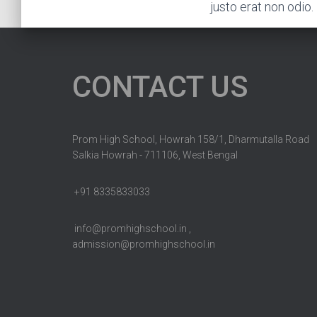
justo erat non odio.
CONTACT US
Prom High School, Howrah 158/1, Dharmutalla Road
Salkia Howrah - 711106, West Bengal
+91 8335833033
info@promhighschool.in ,
admission@promhighschool.in