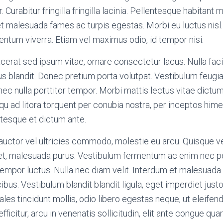
 Curabitur fringilla fringilla lacinia. Pellentesque habitant m
t malesuada fames ac turpis egestas. Morbi eu luctus nisl
mentum viverra. Etiam vel maximus odio, id tempor nisi.
cerat sed ipsum vitae, ornare consectetur lacus. Nulla faci
ctus blandit. Donec pretium porta volutpat. Vestibulum feugia
c nulla porttitor tempor. Morbi mattis lectus vitae dictu
squ ad litora torquent per conubia nostra, per inceptos hi
ntesque et dictum ante.
 auctor vel ultricies commodo, molestie eu arcu. Quisque vel 
eet, malesuada purus. Vestibulum fermentum ac enim nec p
 tempor luctus. Nulla nec diam velit. Interdum et malesuad
ibus. Vestibulum blandit blandit ligula, eget imperdiet justo f
ales tincidunt mollis, odio libero egestas neque, ut eleifen
efficitur, arcu in venenatis sollicitudin, elit ante congue qua